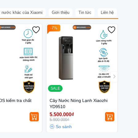
 nước khác của Xiaomi
Giới thiệu
Tin tức
Liên hệ
-7%
SALE
DS kiểm tra chất
Cây Nước Nóng Lạnh Xiaozhi
YD9510
5.500.000₫
5.900.000₫