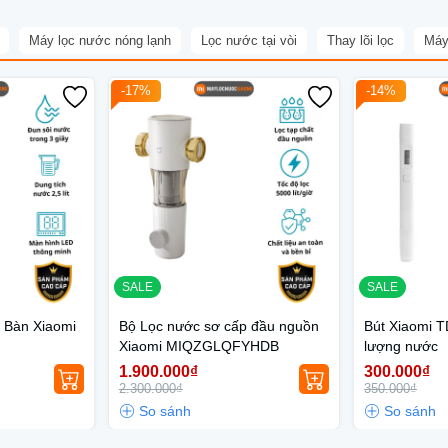
Máy lọc nước nóng lạnh
Lọc nước tại vòi
Thay lõi lọc
Máy
-17%
-14%
SALE
SALE
 Bàn Xiaomi
Bộ Lọc nước sơ cấp đầu nguồn
Bút Xiaomi T
Xiaomi MIQZGLQFYHDB
lượng nước
1.900.000₫
300.000₫
2.300.000₫
350.000₫