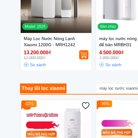
Model: 2025
Bán chạy
Máy Lọc Nước Nóng Lạnh
máy lọc nước nóng 
Xiaomi 1200G - MRH1242
để bàn MRBH31
13.200.000₫
4.500.000₫
17.000.000₫
7.000.000₫
Thay lõi lọc xiaomi
máy lọc nước xiaomi
-32%
-36%