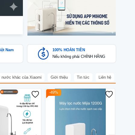
iệt Nam
100% HOÀN TIỀN
Nếu không phải CHÍNH HÃNG
 nước khác của Xiaomi
Giới thiệu
Tin tức
Liên hệ
-49%
-23%