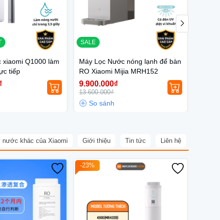
T
SALE
SALE
c xiaomi Q1000 làm
Máy Lọc Nước nóng lạnh để bàn
Máy lọ
ực tiếp
RO Xiaomi Mijia MRH152
Mijia 
₫
9.900.000₫
9.600
13.600.000₫
14.500
 nước khác của Xiaomi
Giới thiệu
Tin tức
Liên hệ
-23%