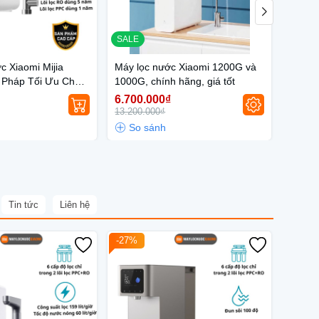
SALE
SALE
 Xiaomi Mijia
Máy lọc nước Xiaomi 1200G và
Máy l
 Pháp Tối Ưu Cho
1000G, chính hãng, giá tốt
MR84
n Đại
6.700.000₫
6.000
13.200.000₫
7.800.
Tin tức
Liên hệ
-27%
-34%