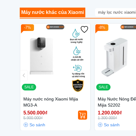
Máy nước khác của Xiaomi
máy lọc nước xiaomi
-7%
-8%
SALE
SALE
Máy nước nóng Xiaomi Mijia
Máy Nước Nóng Để
MG3-A
Mijia S2202
5.500.000₫
1.200.000₫
5.900.000₫
1.300.000₫