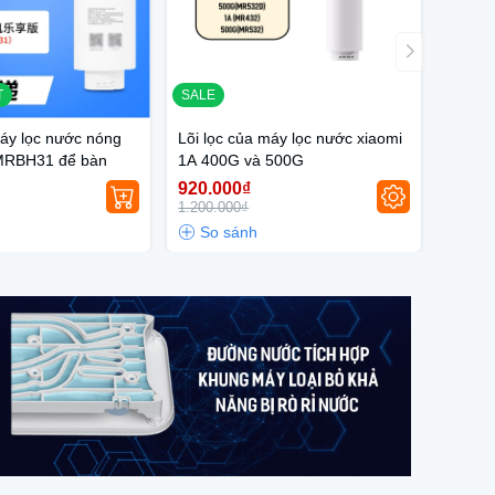
T
SALE
máy lọc nước nóng
Lõi lọc của máy lọc nước xiaomi
 MRBH31 để bàn
1A 400G và 500G
920.000₫
1.200.000₫