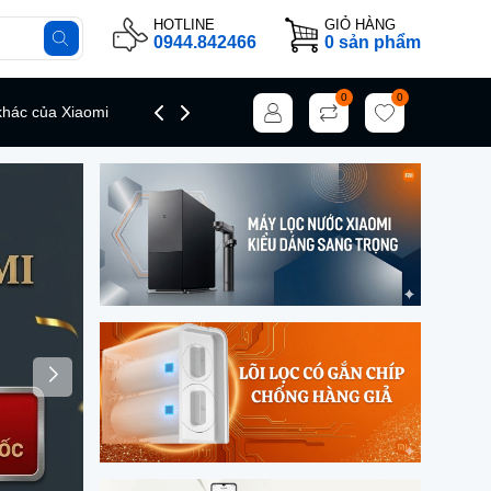
HOTLINE
GIỎ HÀNG
0944.842466
0
sản phẩm
0
0
hác của Xiaomi
Giới thiệu
Tin tức
Liên hệ