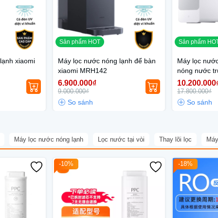
Sản phẩm HOT
Sản phẩm HO
lạnh xiaomi
Máy lọc nước nóng lạnh để bàn
Máy lọc nướ
xiaomi MRH142
nóng nước tr
6.900.000₫
10.200.000
9.000.000₫
17.800.000₫
Máy lọc nước nóng lạnh
Lọc nước tại vòi
Thay lõi lọc
Máy
-10%
-18%