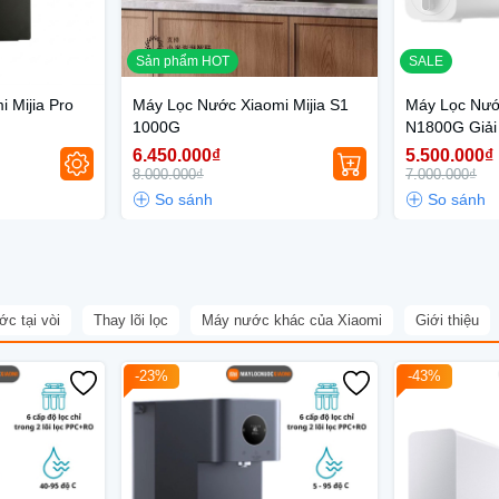
Sản phẩm HOT
SALE
 Mijia Pro
Máy Lọc Nước Xiaomi Mijia S1
Máy Lọc Nước
1000G
N1800G Giải
Gia Đình Hiệ
6.450.000₫
5.500.000₫
8.000.000₫
7.000.000₫
c tại vòi
Thay lõi lọc
Máy nước khác của Xiaomi
Giới thiệu
-23%
-43%