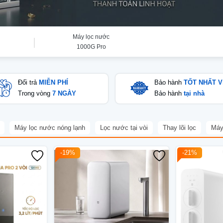
Máy lọc nước
1000G Pro
Đổi trả
MIỄN PHÍ
Bảo hành
TỐT NHẤT V
Trong vòng
7 NGÀY
Bảo hành
tại nhà
Máy lọc nước nóng lạnh
Lọc nước tại vòi
Thay lõi lọc
Máy
-19%
-21%