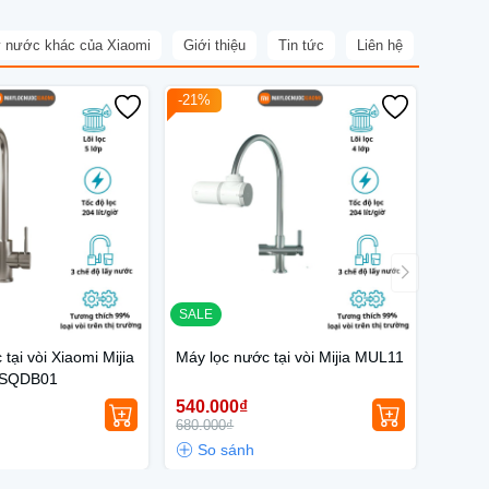
 nước khác của Xiaomi
Giới thiệu
Tin tức
Liên hệ
-21%
SALE
tại vòi Xiaomi Mijia
Máy lọc nước tại vòi Mijia MUL11
JSQDB01
540.000₫
680.000₫