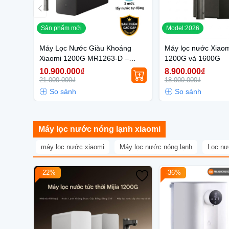
Sản phẩm mới
Model:2026
Máy Lọc Nước Giàu Khoáng
Máy lọc nước Xiaomi
Xiaomi 1200G MR1263-D –
1200G và 1600G
Phiên bản 2025
10.900.000₫
8.900.000₫
21.000.000₫
18.000.000₫
Máy lọc nước nóng lạnh xiaomi
máy lọc nước xiaomi
Máy lọc nước nóng lạnh
Lọc nướ
-22%
-36%