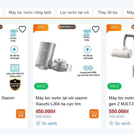
Máy lọc nước nóng lạnh
Lọc nước tại vòi
Thay lõi lọc
Máy
-20%
-26%
SALE
SALE
i Xiaomi
Máy lọc nước tại vòi xiaomi
Máy lọc nước 
Xiaozhi LJ04 tia cực tím
gen 2 MJLT
450.000₫
550.000₫
560.000₫
740.000₫