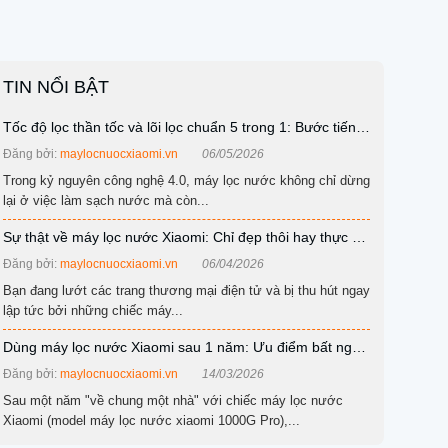
TIN NỔI BẬT
Tốc độ lọc thần tốc và lõi lọc chuẩn 5 trong 1: Bước tiến
mới từ Xiaomi
Đăng bởi:
maylocnuocxiaomi.vn
06/05/2026
Trong kỷ nguyên công nghệ 4.0, máy lọc nước không chỉ dừng
lại ở việc làm sạch nước mà còn...
Sự thật về máy lọc nước Xiaomi: Chỉ đẹp thôi hay thực sự
chất lượng?
Đăng bởi:
maylocnuocxiaomi.vn
06/04/2026
Bạn đang lướt các trang thương mại điện tử và bị thu hút ngay
lập tức bởi những chiếc máy...
Dùng máy lọc nước Xiaomi sau 1 năm: Ưu điểm bất ngờ
và nhược điểm cần lưu ý
Đăng bởi:
maylocnuocxiaomi.vn
14/03/2026
Sau một năm "về chung một nhà" với chiếc máy lọc nước
Xiaomi (model máy lọc nước xiaomi 1000G Pro),...