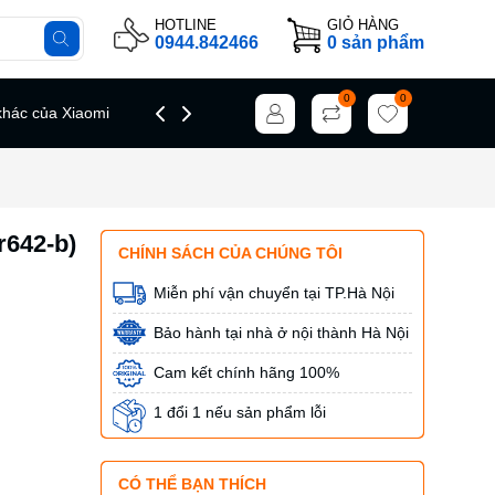
HOTLINE
GIỎ HÀNG
0944.842466
0
sản phẩm
0
0
hác của Xiaomi
Giới thiệu
Tin tức
Liên hệ
r642-b)
CHÍNH SÁCH CỦA CHÚNG TÔI
Miễn phí vận chuyển tại TP.Hà Nội
Bảo hành tại nhà ở nội thành Hà Nội
Cam kết chính hãng 100%
1 đổi 1 nếu sản phẩm lỗi
CÓ THỂ BẠN THÍCH