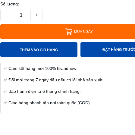
Số lượng:
−
+
MUA NGAY
ĐẶT HÀNG TRƯỚ
THÊM VÀO GIỎ HÀNG
✅
Cam kết hàng mới
100% Brandnew
.
✅
Đổi mới trong
7
ngày
đầu nếu có lỗi nhà sản xuất.
✅
Bảo hành điện tử
6 tháng
chính hãng.
✅
Giao hàng nhanh
tận nơi toàn quốc (COD)