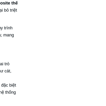
osite thế
i bỏ triệt
y trình
y, mang
i trò
ư cát,
 đặc biệt
 hệ thống