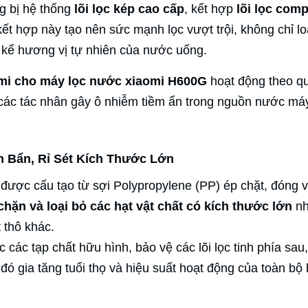
g bị hệ thống
lõi lọc kép cao cấp
, kết hợp
lõi lọc comp
kết hợp này tạo nên sức mạnh lọc vượt trội, không chỉ loạ
g kể hương vị tự nhiên của nước uống.
omi cho máy lọc nước xiaomi H600G
hoạt động theo qu
 các tác nhân gây ô nhiễm tiềm ẩn trong nguồn nước má
n Bẩn, Rỉ Sét Kích Thước Lớn
được cấu tạo từ sợi Polypropylene (PP) ép chặt, đóng va
hặn và loại bỏ các hạt vật chất có kích thước lớn
nh
t thô khác.
các tạp chất hữu hình, bảo vệ các lõi lọc tinh phía sau,
đó gia tăng tuổi thọ và hiệu suất hoạt động của toàn bộ