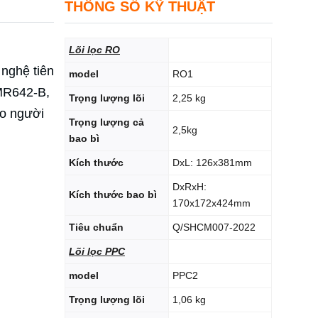
THÔNG SỐ KỸ THUẬT
Lõi lọc RO
 nghệ tiên
model
RO1
MR642-B,
Trọng lượng lõi
2,25 kg
ho người
Trọng lượng cả
2,5kg
bao bì
Kích thước
DxL: 126x381mm
DxRxH:
Kích thước bao bì
170x172x424mm
Tiêu chuẩn
Q/SHCM007-2022
Lõi lọc PPC
model
PPC2
Trọng lượng lõi
1,06 kg