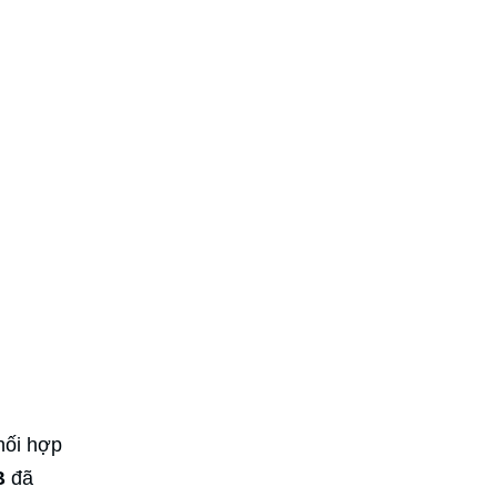
hối hợp
B
đã