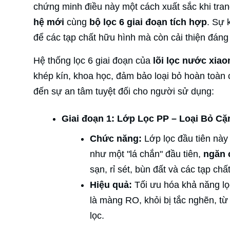
chứng minh điều này một cách xuất sắc khi tran
hệ mới
cùng
bộ lọc 6 giai đoạn tích hợp
. Sự 
để các tạp chất hữu hình mà còn cải thiện đán
Hệ thống lọc 6 giai đoạn của
lõi lọc nước xia
khép kín, khoa học, đảm bảo loại bỏ hoàn toàn
đến sự an tâm tuyệt đối cho người sử dụng:
Giai đoạn 1: Lớp Lọc PP – Loại Bỏ Cặ
Chức năng:
Lớp lọc đầu tiên này 
như một "lá chắn" đầu tiên,
ngăn c
sạn, rỉ sét, bùn đất và các tạp chấ
Hiệu quả:
Tối ưu hóa khả năng lọc 
là màng RO, khỏi bị tắc nghẽn, từ 
lọc.