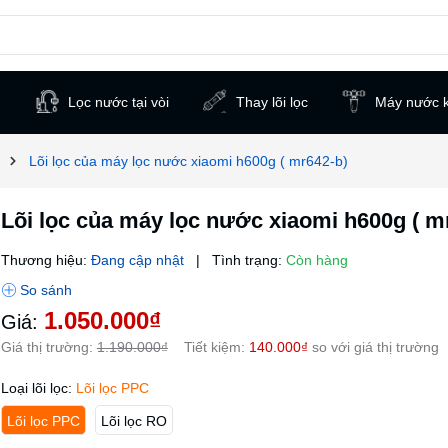
h
Lọc nước tại vòi
Thay lõi lọc
Máy nước k
Lõi lọc của máy lọc nước xiaomi h600g ( mr642-b)
Lõi lọc của máy lọc nước xiaomi h600g ( m
Thương hiệu:
Đang cập nhật
|
Tình trạng:
Còn hàng
1.050.000₫
Giá:
Giá thị trường:
1.190.000₫
Tiết kiệm:
140.000₫
so với giá thị trường
Loại lõi lọc:
Lõi lọc PPC
Lõi lọc PPC
Lõi lọc RO