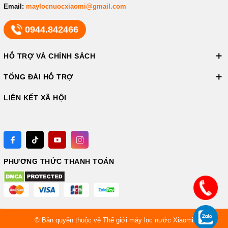
Email:
maylocnuocxiaomi@gmail.com
0944.842466
HỖ TRỢ VÀ CHÍNH SÁCH
TỔNG ĐÀI HỖ TRỢ
LIÊN KẾT XÃ HỘI
PHƯƠNG THỨC THANH TOÁN
© Bản quyền thuộc về
Thế giới máy lọc nước Xiaomi