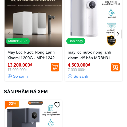
Model: 2025
Bán chạy
Máy Lọc Nước Nóng Lạnh
máy lọc nước nóng lạnh
Xiaomi 1200G - MRH1242
xiaomi để bàn MRBH31
13.200.000₫
4.500.000₫
17.000.000₫
7.000.000₫
SẢN PHẨM ĐÃ XEM
-23%