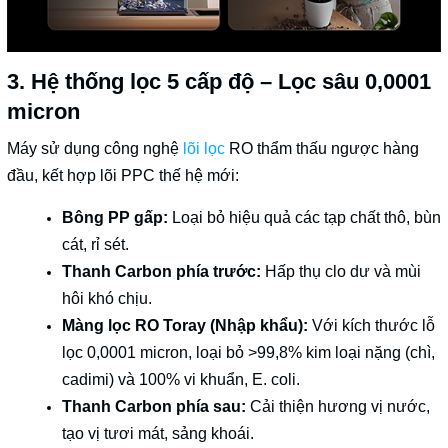
3. Hệ thống lọc 5 cấp độ – Lọc sâu 0,0001
micron
Máy sử dụng công nghệ
lõi lọc
RO thẩm thấu ngược hàng
đầu, kết hợp lõi PPC thế hệ mới:
Bông PP gấp:
Loại bỏ hiệu quả các tạp chất thô, bùn
cát, rỉ sét.
Thanh Carbon phía trước:
Hấp thụ clo dư và mùi
hôi khó chịu.
Màng lọc RO Toray (Nhập khẩu):
Với kích thước lỗ
lọc 0,0001 micron, loại bỏ >99,8% kim loại nặng (chì,
cadimi) và 100% vi khuẩn, E. coli.
Thanh Carbon phía sau:
Cải thiện hương vị nước,
tạo vị tươi mát, sảng khoái.